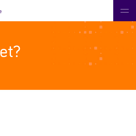
e
 Literacias Digitais
et?
o LAE
nadores e Parceiros