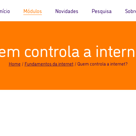
Início
Módulos
Novidades
Pesquisa
Sobr
Identidade, comunicação e
Blog
Sobre o
em controla a intern
bem-estar
Eventos
Sobre 
Aprendizagem e habilidades
Equipe
funcionais
Home
Fundamentos da internet
Quem controla a internet?
Patroci
Informação e pesquisa
FAQ
Criação e Inovação
Contato
Dados