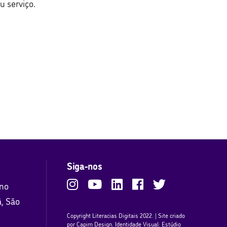
 serviço.
Siga-nos
ano
ã, São
Copyright Literacias Digitais 2022. | Site criado
por
Capim Design
. Identidade Visual: Estúdio