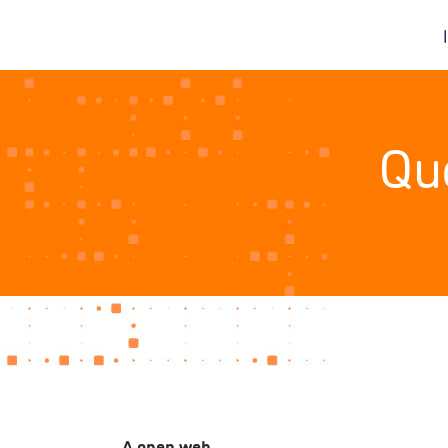
Qu
A open web