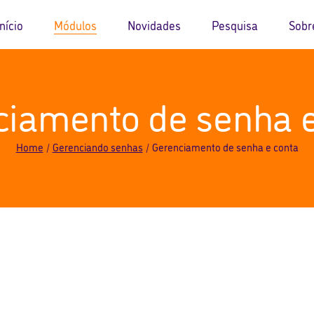
Início
Módulos
Novidades
Pesquisa
Sobr
Identidade, comunicação e
Blog
Sobre o
ciamento de senha e
bem-estar
Eventos
Sobre 
Aprendizagem e habilidades
Equipe
funcionais
Home
Gerenciando senhas
Gerenciamento de senha e conta
Patroci
Informação e pesquisa
FAQ
Criação e Inovação
Contato
Dados