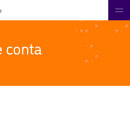
e
 Literacias Digitais
 conta
o LAE
nadores e Parceiros