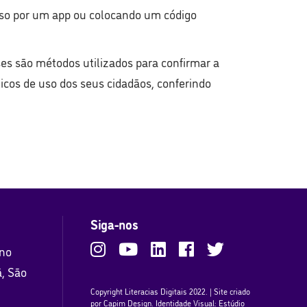
sso por um app ou colocando um código
es são métodos utilizados para confirmar a
icos de uso dos seus cidadãos, conferindo
Siga-nos
ano
ã, São
Copyright Literacias Digitais 2022. | Site criado
por
Capim Design
. Identidade Visual: Estúdio