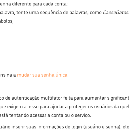
nha diferente para cada conta;
palavra, tente uma sequência de palavras, como
CaeseGatoss
mbolos;
ensina a
mudar sua senha única
.
ipo de autenticação multifator feita para aumentar signific
que exigem acesso para ajudar a proteger os usuários da qu
está tentando acessar a conta ou o serviço.
uário inserir suas informações de login (usuário e senha), el