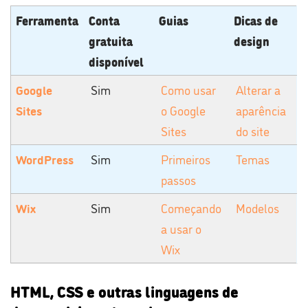
Ferramenta
Conta
Guias
Dicas de
gratuita
design
disponível
Google
Sim
Como usar
Alterar a
Sites
o Google
aparência
Sites
do site
WordPress
Sim
Primeiros
Temas
passos
Wix
Sim
Começando
Modelos
a usar o
Wix
HTML, CSS e outras linguagens de