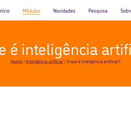
Início
Módulos
Novidades
Pesquisa
Sobr
Identidade, comunicação e
Blog
Sobre o
 é inteligência artif
bem-estar
Eventos
Sobre 
Aprendizagem e habilidades
Equipe
funcionais
Home
Inteligência artificial
O que é inteligência artificial?
Patroci
Informação e pesquisa
FAQ
Criação e Inovação
Contato
Dados