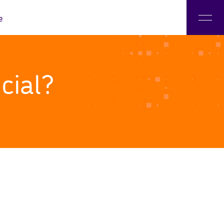
e
 Literacias Digitais
icial?
o LAE
nadores e Parceiros