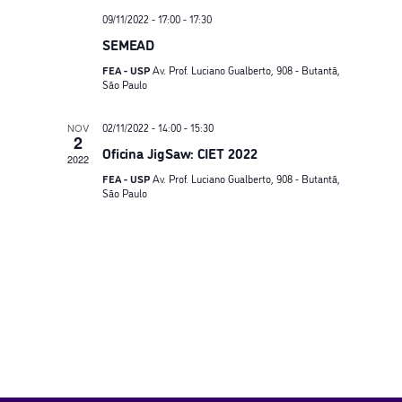
a
09/11/2022 - 17:00
-
17:30
e
SEMEAD
FEA - USP
Av. Prof. Luciano Gualberto, 908 - Butantã,
n
São Paulo
a
02/11/2022 - 14:00
-
15:30
NOV
2
Oficina JigSaw: CIET 2022
2022
v
FEA - USP
Av. Prof. Luciano Gualberto, 908 - Butantã,
São Paulo
e
g
a
ç