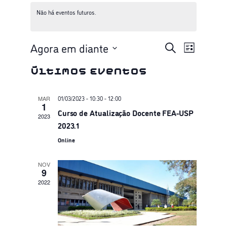
Não há eventos futuros.
P
Na
Agora em diante
Procurar
Lista
eventos
Selecione
do
e
Últimos Eventos
a
vi
data.
s
01/03/2023 - 10:30
-
12:00
MAR
1
Ev
Curso de Atualização Docente FEA-USP
2023
q
2023.1
Online
u
NOV
i
9
2022
s