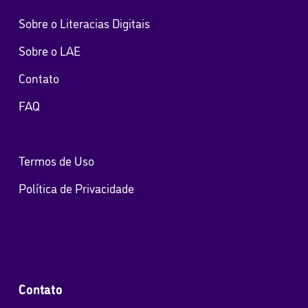
ã
Sobre o Literacias Digitais
o
Sobre o LAE
d
Contato
e
FAQ
v
Termos de Uso
i
Política de Privacidade
s
u
a
Contato